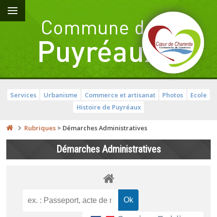
Services
Urbanisme
Commerce et artisanat
Photos
Ecole
Histoire de Puyréaux
Rubriques
>
Démarches Administratives
Démarches Administratives