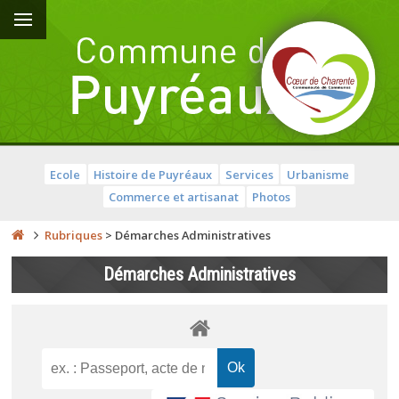
Ecole
Histoire de Puyréaux
Services
Urbanisme
Commerce et artisanat
Photos
Rubriques
>
Démarches Administratives
Démarches Administratives