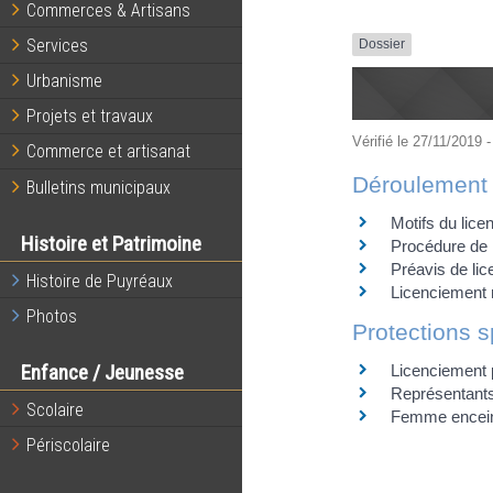
Commerces & Artisans
Services
Dossier
Urbanisme
Projets et travaux
Vérifié le 27/11/2019 -
Commerce et artisanat
Déroulement
Bulletins municipaux
Motifs du lice
Histoire et Patrimoine
Procédure de 
Préavis de li
Histoire de Puyréaux
Licenciement nu
Photos
Protections s
Enfance / Jeunesse
Licenciement 
Représentants
Scolaire
Femme encein
Périscolaire