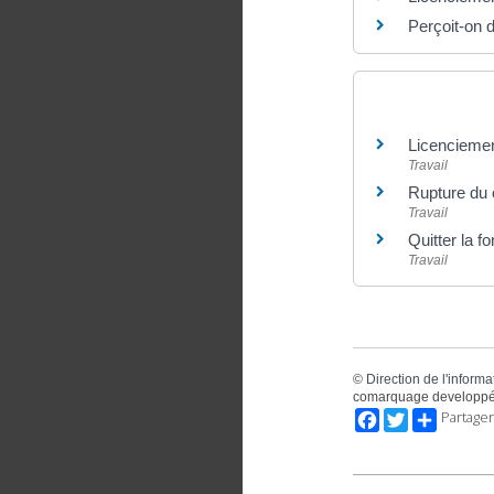
Perçoit-on 
Et aussi
Licencieme
Travail
Rupture du c
Travail
Quitter la f
Travail
©
Direction de l'informa
comarquage developpé
Facebook
Twitter
Partager