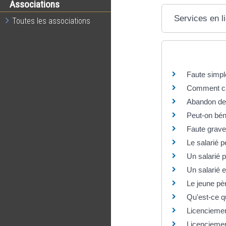
Associations
Services en l
Toutes les associations
Questions ? R
Faute simple
Comment cal
Abandon de p
Peut-on bén
Faute grave
Le salarié 
Un salarié p
Un salarié e
Le jeune pèr
Qu'est-ce qu
Licenciement
Licenciement