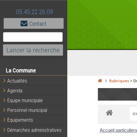
05.45.22.26.09
Contact
La Commune
Actualités
Rubriques
>
D
Agenda
Equipe municipale
Personnel municipal
Equipements
Démarches administratives
Accueil particulier