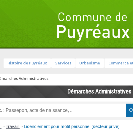
Histoire de Puyréaux
Services
Urbanisme
Commerce et
émarches Administratives
Démarches Administratives
s
>
Travail
>
Licenciement pour motif personnel (secteur privé)