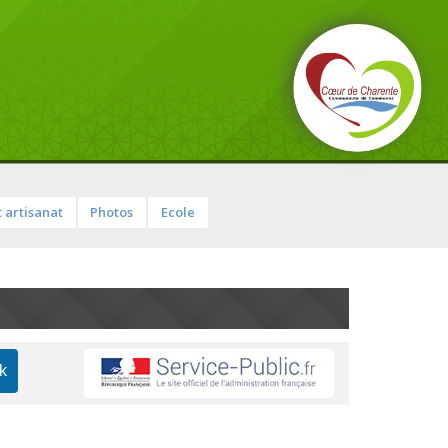
 artisanat
Photos
Ecole