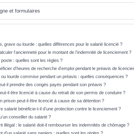
igne et formulaires
éponses !
, grave ou lourde : quelles différences pour le salarié licencié ?
culer l'ancienneté pour le montant de l'indemnité de licenciement ?
oste : quelles sont les règles ?
éficier d'heures de recherche d'emploi pendant le préavis de licenci
 ou lourde commise pendant un préavis : quelles conséquences ?
peut-il prendre des congés payés pendant son préavis ?
eut-il être licencié à cause du retrait de son permis de conduire ?
n prison peut-il être licencié à cause de sa détention ?
e salarié bénéficie-t-il d'une protection contre le licenciement ?
'un conseiller du salarié ?
 illégal : le salarié doit-il rembourser les indemnités de chômage ?
 d'un salarié sans papiers : quelles sont les règles ?