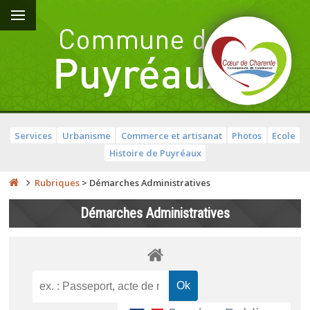
Services
Urbanisme
Commerce et artisanat
Photos
Ecole
Histoire de Puyréaux
Rubriques
>
Démarches Administratives
Démarches Administratives