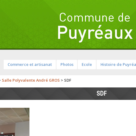
Commerce et artisanat
Photos
Ecole
Histoire de Puyré
>
Salle Polyvalente André GROS
>
SDF
SDF