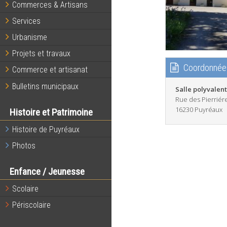
Commerces & Artisans
Services
Urbanisme
Projets et travaux
Coordonnée
Commerce et artisanat
Bulletins municipaux
Salle polyvalen
Rue des Pierriér
16230 Puyréaux
Histoire et Patrimoine
Histoire de Puyréaux
Photos
Enfance / Jeunesse
Scolaire
Périscolaire