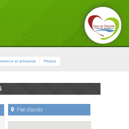
merce et artisanat
Photos
S
Plan d'accès