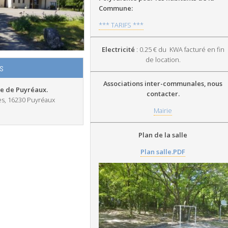
Commune:
*** TARIFS ***
Electricité
: 0.25 € du KWA facturé en fin
de location.
s
Associations inter-communales, nous
te de Puyréaux.
contacter.
es, 16230 Puyréaux
Mairie
Plan de la salle
Plan salle.PDF