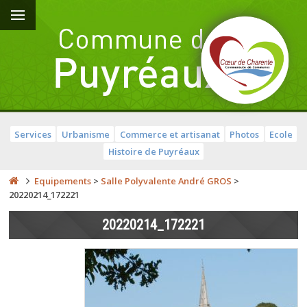
Services
Urbanisme
Commerce et artisanat
Photos
Ecole
Histoire de Puyréaux
Equipements
>
Salle Polyvalente André GROS
>
20220214_172221
20220214_172221