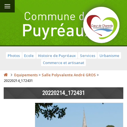
Photos
Ecole
Histoire de Puyréaux
Services
Urbanisme
Commerce et artisanat
Equipements
>
Salle Polyvalente André GROS
>
20220214_172431
20220214_172431