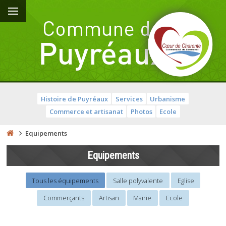
Histoire de Puyréaux
Services
Urbanisme
Commerce et artisanat
Photos
Ecole
Equipements
Equipements
Tous les équipements
Salle polyvalente
Eglise
Commerçants
Artisan
Mairie
Ecole