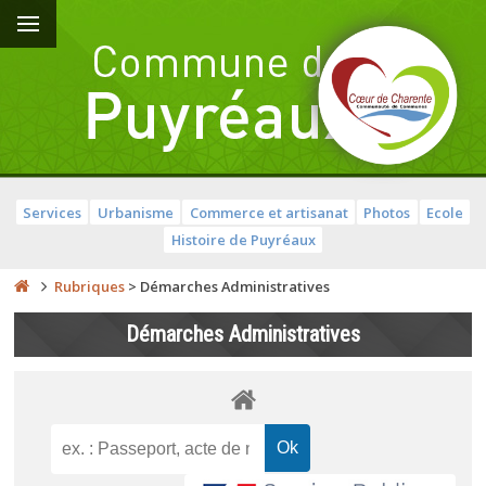
Services
Urbanisme
Commerce et artisanat
Photos
Ecole
Histoire de Puyréaux
Rubriques
>
Démarches Administratives
Démarches Administratives