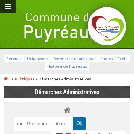
Services
Urbanisme
Commerce et artisanat
Photos
Ecole
Histoire de Puyréaux
Rubriques
>
Démarches Administratives
Démarches Administratives