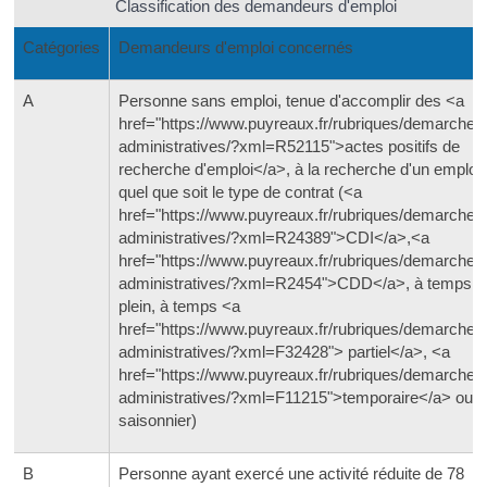
Classification des demandeurs d'emploi
Catégories
Demandeurs d'emploi concernés
A
Personne sans emploi, tenue d'accomplir des <a
href="https://www.puyreaux.fr/rubriques/demarches
administratives/?xml=R52115">actes positifs de
recherche d'emploi</a>, à la recherche d'un emploi
quel que soit le type de contrat (<a
href="https://www.puyreaux.fr/rubriques/demarches
administratives/?xml=R24389">CDI</a>,<a
href="https://www.puyreaux.fr/rubriques/demarches
administratives/?xml=R2454">CDD</a>, à temps
plein, à temps <a
href="https://www.puyreaux.fr/rubriques/demarches
administratives/?xml=F32428"> partiel</a>, <a
href="https://www.puyreaux.fr/rubriques/demarches
administratives/?xml=F11215">temporaire</a> ou
saisonnier)
B
Personne ayant exercé une activité réduite de 78