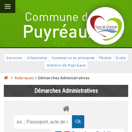
Services
Urbanisme
Commerce et artisanat
Photos
Ecole
Histoire de Puyréaux
Rubriques
>
Démarches Administratives
Démarches Administratives