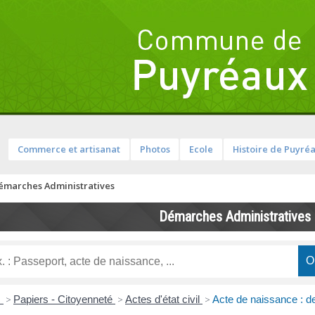
Commerce et artisanat
Photos
Ecole
Histoire de Puyré
émarches Administratives
Démarches Administratives
s
>
Papiers - Citoyenneté
>
Actes d'état civil
>
Acte de naissance : de