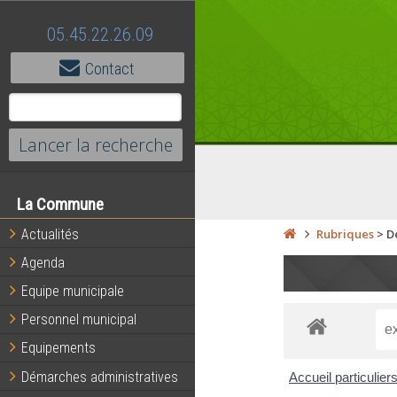
05.45.22.26.09
Contact
La Commune
Actualités
Rubriques
>
D
Agenda
Equipe municipale
Personnel municipal
Equipements
Démarches administratives
Accueil particulier