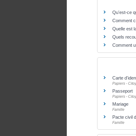
Questions ? R
Qu'est-ce qu
Comment cont
Quelle est la
Quels recour
Comment util
Et aussi
Carte d'iden
Papiers - Cit
Passeport
Papiers - Cit
Mariage
Famille
Pacte civil 
Famille