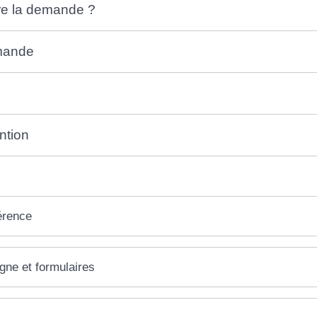
ire la demande ?
emande
ntion
érence
igne et formulaires