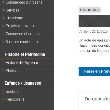
Commerces & Artisans
Services
Fiche pratique
Urbanisme
Projets et travaux
Vérifié le 26/11/2019 -
Commerce et artisanat
Un acte de naissance 
Bulletins municipaux
filiation. Les cond
fonction du lieu de
Histoire et Patrimoine
Histoire de Puyréaux
Photos
Né(e) en Fran
Enfance / Jeunesse
Scolaire
De quoi s'agi
Périscolaire