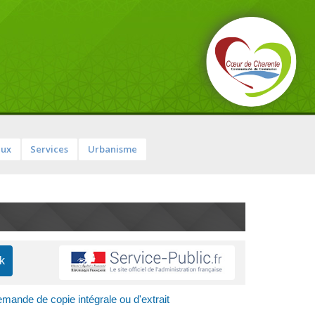
aux
Services
Urbanisme
mande de copie intégrale ou d'extrait