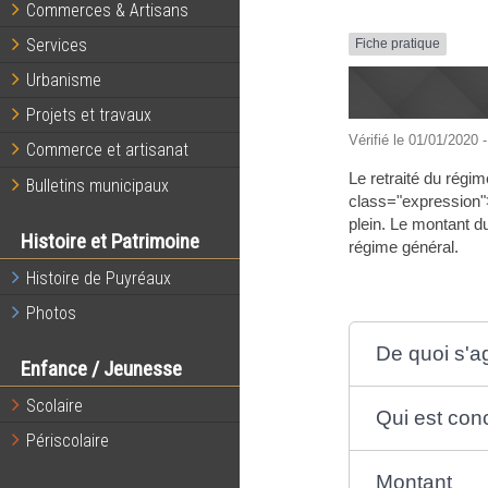
Commerces & Artisans
Services
Fiche pratique
Urbanisme
Projets et travaux
Vérifié le 01/01/2020 -
Commerce et artisanat
Le retraité du régi
Bulletins municipaux
class="expression">m
plein. Le montant d
Histoire et Patrimoine
régime général.
Histoire de Puyréaux
Photos
De quoi s'agi
Enfance / Jeunesse
Scolaire
Qui est con
Périscolaire
Montant