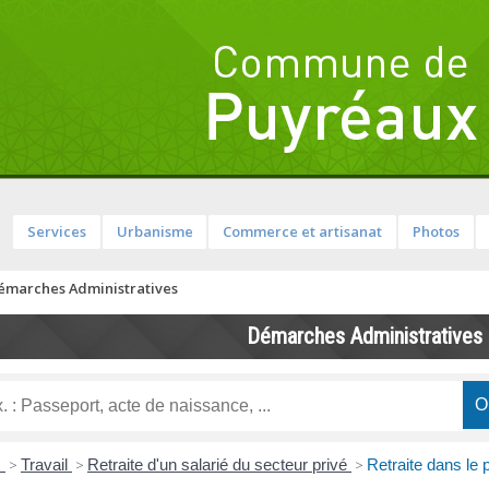
Services
Urbanisme
Commerce et artisanat
Photos
émarches Administratives
Démarches Administratives
s
>
Travail
>
Retraite d'un salarié du secteur privé
>
Retraite dans le 