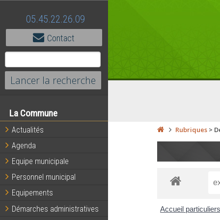
05.45.22.26.09
Contact
La Commune
Actualités
Rubriques
>
D
Agenda
Equipe municipale
Personnel municipal
Equipements
Démarches administratives
Accueil particulier