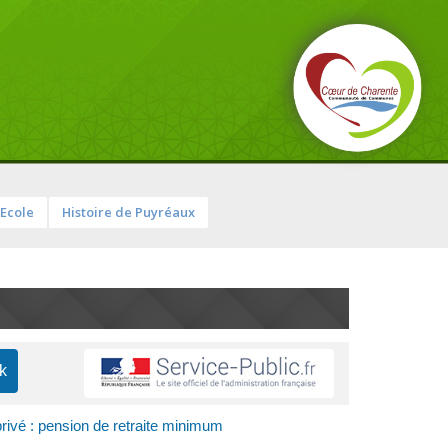
Ecole
Histoire de Puyréaux
privé : pension de retraite minimum