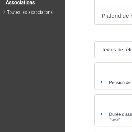
Associations
Toutes les associations
Plafond de 
Textes de réf
Questions ? R
Pension de r
Et aussi
Durée d'assu
Travail