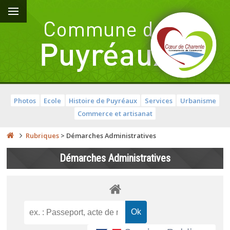
Photos
Ecole
Histoire de Puyréaux
Services
Urbanisme
Commerce et artisanat
Rubriques
>
Démarches Administratives
Démarches Administratives