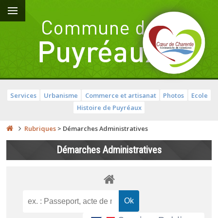
Services
Urbanisme
Commerce et artisanat
Photos
Ecole
Histoire de Puyréaux
Rubriques
>
Démarches Administratives
Démarches Administratives