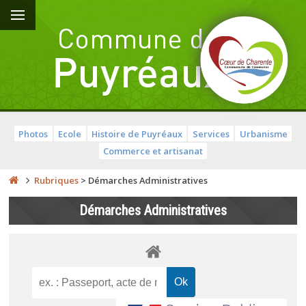
Photos
Ecole
Histoire de Puyréaux
Services
Urbanisme
Commerce et artisanat
Rubriques
>
Démarches Administratives
Démarches Administratives