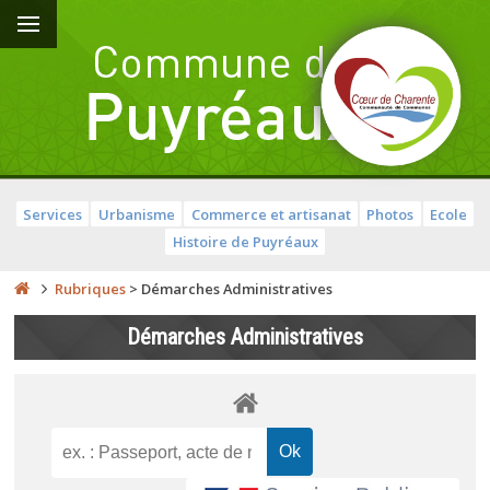
Services
Urbanisme
Commerce et artisanat
Photos
Ecole
Histoire de Puyréaux
Rubriques
>
Démarches Administratives
Démarches Administratives