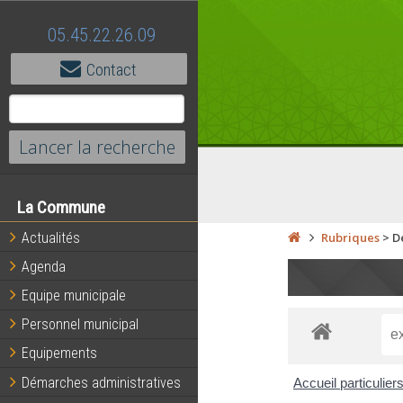
05.45.22.26.09
Contact
La Commune
Actualités
Rubriques
>
D
Agenda
Equipe municipale
Personnel municipal
Equipements
Démarches administratives
Accueil particulier