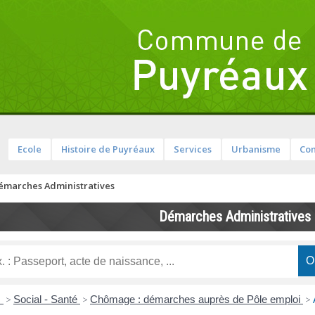
Ecole
Histoire de Puyréaux
Services
Urbanisme
Com
émarches Administratives
Démarches Administratives
s
>
Social - Santé
>
Chômage : démarches auprès de Pôle emploi
>