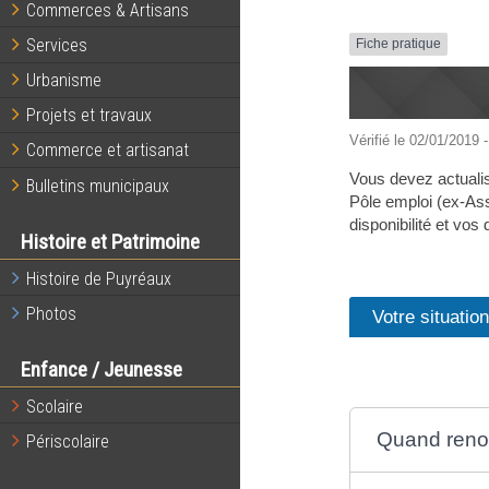
Commerces & Artisans
Services
Fiche pratique
Urbanisme
Projets et travaux
Vérifié le 02/01/2019 -
Commerce et artisanat
Vous devez actualis
Bulletins municipaux
Pôle emploi (ex-Ass
disponibilité et vos
Histoire et Patrimoine
Histoire de Puyréaux
Photos
Votre situatio
Enfance / Jeunesse
Scolaire
Quand renou
Périscolaire