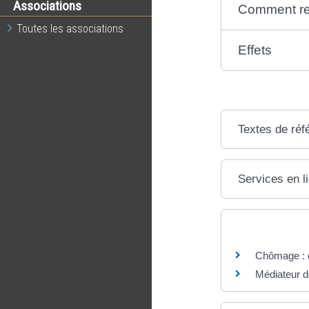
Associations
Comment ren
Toutes les associations
Effets
Textes de réf
Services en l
Questions ? R
Chômage : q
Médiateur d