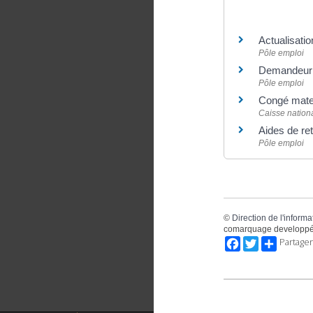
Pour en savoir
Actualisatio
Pôle emploi
Demandeur 
Pôle emploi
Congé mater
Caisse nation
Aides de ret
Pôle emploi
©
Direction de l'informa
comarquage developpé
Facebook
Twitter
Partager