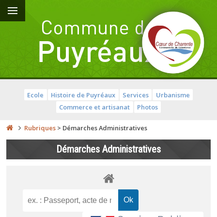
Ecole
Histoire de Puyréaux
Services
Urbanisme
Commerce et artisanat
Photos
Rubriques
>
Démarches Administratives
Démarches Administratives